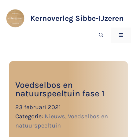
Ga
naar
Kernoverleg Sibbe-IJzeren
de
inhoud
MENU
Voedselbos en
natuurspeeltuin fase 1
23 februari 2021
Categorie:
Nieuws
,
Voedselbos en
natuurspeeltuin