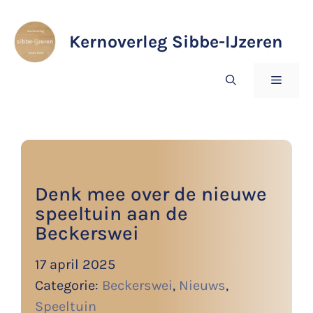
Ga
naar
Kernoverleg Sibbe-IJzeren
de
inhoud
MENU
Denk mee over de nieuwe
speeltuin aan de
Beckerswei
17 april 2025
Categorie:
Beckerswei
,
Nieuws
,
Speeltuin